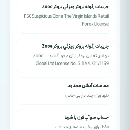
جزييات رگوله بروکر ويژگي بروکر Zooe
FSC Suspicious Clone The Virgin Islands Retail
Forex License
جزييات رگوله بروکر ويژگي بروکر Zooe
نهادی که این بروکر از آن مجوز گرفته:：Zooe
Global Ltd License No. SIBA/L/21/1139
معاملات آپشن محدود
تنها روی چند دارایی خاص
حساب سوآپ‌فری با شرط
فقط برای برخی نمادهای منتخب