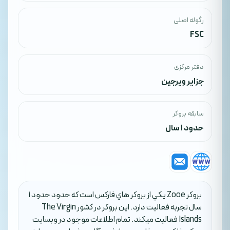
رگوله اصلی
FSC
دفتر مرکزی
جزایر ویرجین
سابقه بروکر
حدود 1 سال
بروکر Zooe يکي از بروکر هاي فارکس است که حدود حدود 1
سال تجربه فعاليت دارد. اين بروکر در کشور The Virgin
Islands فعاليت ميکند. تمام اطلاعات موجود در وبسايت