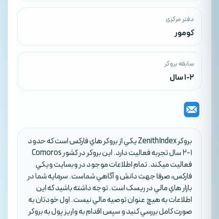
دفتر مرکزی
کومور
سابقه بروکر
1-2 سال
بروکر ZenithIndex يکي از بروکر هاي فارکس است که حدود
1-2 سال تجربه فعاليت دارد. اين بروکر در کشور Comoros
فعاليت ميکند. تمام اطلاعات موجود در وبسايت ويکي
فارکس، صرفا جهت دانش و آگاهي شماست. سرمايه شما در
بازار هاي مالي در ريسک است. توجه داشته باشيد که اين
اطلاعات به هيچ عنوان توصيه مالي نيست. اول خودتان به
صورت کامل بررسي کنيد و سپس اقدام به واريز پول به بروکر