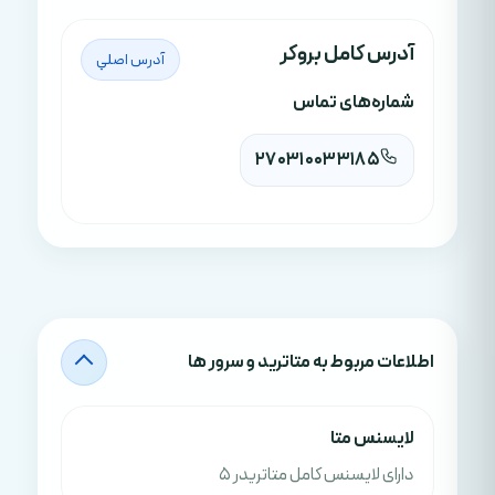
آدرس کامل بروکر
آدرس اصلي
شماره‌های تماس
270310033185
اطلاعات مربوط به متاترید و سرور ها
لايسنس متا
دارای لایسنس کامل متاتریدر 5