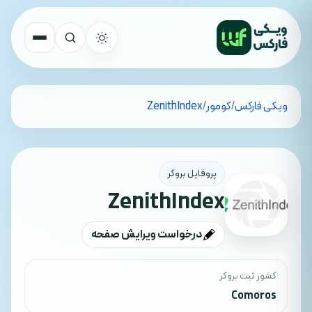
تمام کشورها
ویکی فارکس
/
کومور
/
ZenithIndex
جستجو
پروفایل بروکر
ZenithIndex
درخواست ویرایش صفحه
کشور ثبت بروکر
Comoros