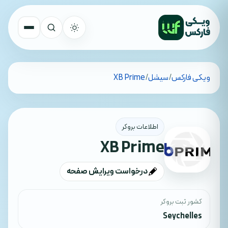
تمام کشورها
ویکی فارکس
/
سیشل
/
XB Prime
جستجو
اطلاعات بروکر
XB Prime
درخواست ویرایش صفحه
کشور ثبت بروکر
Seychelles