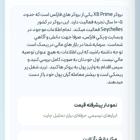
بروکر XB Prime يکي از بروکر هاي فارکس است که حدود
5-10 سال تجربه فعاليت دارد. اين بروکر در کشور
Seychelles فعاليت ميکند. تمام اطلاعات موجود در
وبسايت ويکي فارکس، صرفا جهت دانش و آگاهي
شماست. سرمايه شما در بازار هاي مالي در ريسک است.
توجه داشته باشيد که اين اطلاعات به هيچ عنوان توصيه
مالي نيست. اول خودتان به صورت کامل بررسي کنيد و
سپس اقدام به واريز پول به بروکر ها کنيد. تريد شغل پر
ريسکي است و بيشتر معامله گران پول خود را از دست
ميدهند.
نمودار پیشرفته قیمت
ابزارهای ترسیمی حرفه‌ای برای تحلیل چارت
مرکز دانش آنلاین