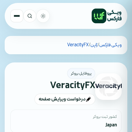
تمام کشورها
ویکی فارکس
/
ژاپن
/
VeracityFX
جستجو
پروفایل بروکر
VeracityFX
درخواست ویرایش صفحه
کشور ثبت بروکر
Japan