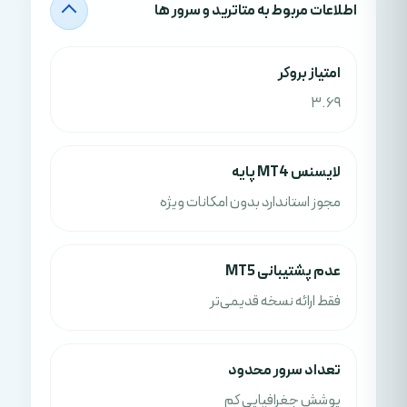
اطلاعات مربوط به متاترید و سرور ها
امتياز بروکر
3.69
لایسنس MT4 پایه
مجوز استاندارد بدون امکانات ویژه
عدم پشتیبانی MT5
فقط ارائه نسخه قدیمی‌تر
تعداد سرور محدود
پوشش جغرافیایی کم