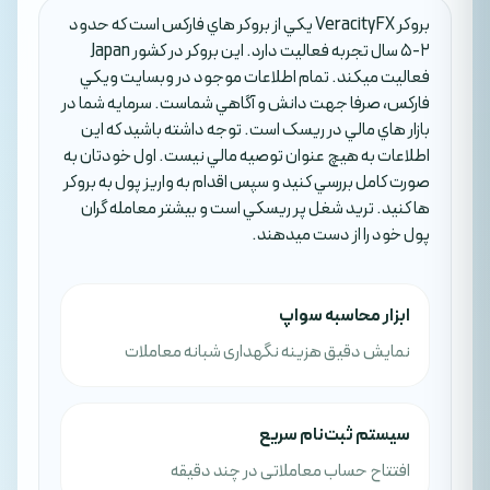
بروکر VeracityFX يکي از بروکر هاي فارکس است که حدود
2-5 سال تجربه فعاليت دارد. اين بروکر در کشور Japan
فعاليت ميکند. تمام اطلاعات موجود در وبسايت ويکي
فارکس، صرفا جهت دانش و آگاهي شماست. سرمايه شما در
بازار هاي مالي در ريسک است. توجه داشته باشيد که اين
اطلاعات به هيچ عنوان توصيه مالي نيست. اول خودتان به
صورت کامل بررسي کنيد و سپس اقدام به واريز پول به بروکر
ها کنيد. تريد شغل پر ريسکي است و بيشتر معامله گران
پول خود را از دست ميدهند.
ابزار محاسبه سواپ
نمایش دقیق هزینه نگهداری شبانه معاملات
سیستم ثبت‌نام سریع
افتتاح حساب معاملاتی در چند دقیقه