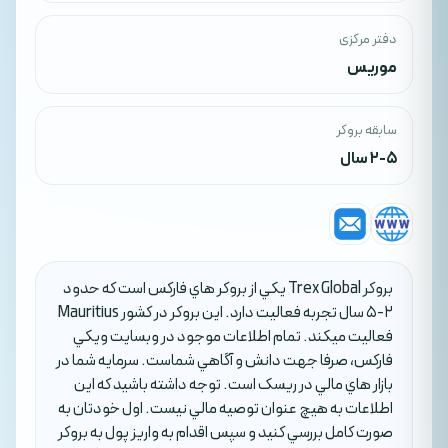
دفتر مرکزی
موریس
سابقه بروکر
2-5 سال
بروکر Trex Global يکي از بروکر هاي فارکس است که حدود
2-5 سال تجربه فعاليت دارد. اين بروکر در کشور Mauritius
فعاليت ميکند. تمام اطلاعات موجود در وبسايت ويکي
فارکس، صرفا جهت دانش و آگاهي شماست. سرمايه شما در
بازار هاي مالي در ريسک است. توجه داشته باشيد که اين
اطلاعات به هيچ عنوان توصيه مالي نيست. اول خودتان به
صورت کامل بررسي کنيد و سپس اقدام به واريز پول به بروکر