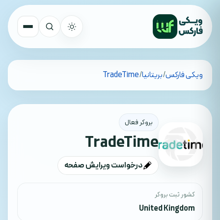
تمام کشورها
ویکی فارکس
/
بریتانیا
/
TradeTime
جستجو
بروکر فعال
TradeTime
درخواست ویرایش صفحه
کشور ثبت بروکر
United Kingdom