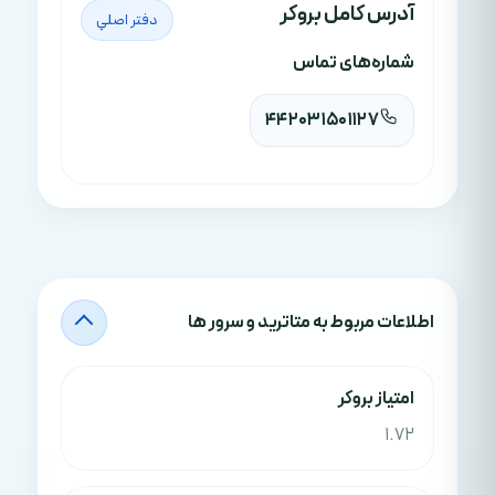
آدرس کامل بروکر
دفتر اصلي
شماره‌های تماس
442031501127
اطلاعات مربوط به متاترید و سرور ها
امتياز بروکر
1.72