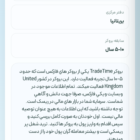
دفتر مرکزی
بریتانیا
سابقه بروکر
5-10 سال
بروکر TradeTime يکي از بروکر هاي فارکس است که حدود
5-10 سال تجربه فعاليت دارد. اين بروکر در کشور United
Kingdom فعاليت ميکند. تمام اطلاعات موجود در
وبسايت ويکي فارکس، صرفا جهت دانش و آگاهي
شماست. سرمايه شما در بازار هاي مالي در ريسک است.
توجه داشته باشيد که اين اطلاعات به هيچ عنوان توصيه
مالي نيست. اول خودتان به صورت کامل بررسي کنيد و
سپس اقدام به واريز پول به بروکر ها کنيد. تريد شغل پر
ريسکي است و بيشتر معامله گران پول خود را از دست
ميدهند.