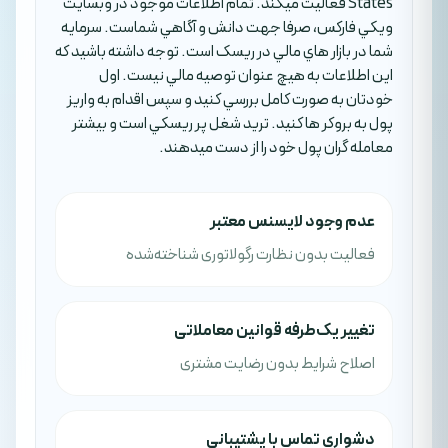
States فعاليت ميکند. تمام اطلاعات موجود در وبسايت
ويکي فارکس، صرفا جهت دانش و آگاهي شماست. سرمايه
شما در بازار هاي مالي در ريسک است. توجه داشته باشيد که
اين اطلاعات به هيچ عنوان توصيه مالي نيست. اول
خودتان به صورت کامل بررسي کنيد و سپس اقدام به واريز
پول به بروکر ها کنيد. تريد شغل پر ريسکي است و بيشتر
معامله گران پول خود را از دست ميدهند.
عدم وجود لایسنس معتبر
فعالیت بدون نظارت رگولاتوری شناخته‌شده
تغییر یک‌طرفه قوانین معاملاتی
اصلاح شرایط بدون رضایت مشتری
دشواری تماس با پشتیبانی