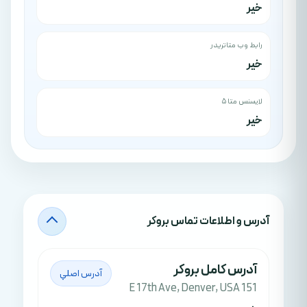
خیر
رابط وب متاتریدر
خیر
لایسنس متا ۵
خیر
آدرس‌ و اطلاعات تماس بروکر
آدرس کامل بروکر
آدرس اصلي
151 E 17th Ave, Denver, USA