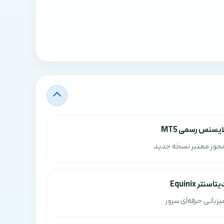
ایسنس رسمی MT5
جوز معتبر نسخه جدید
یتاسنتر Equinix
یزبانی حرفه‌ای سرور