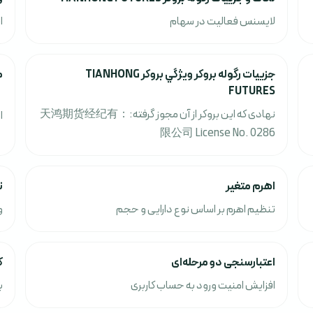
لایسنس فعالیت در سهام
ا
جزييات رگوله بروکر ويژگي بروکر TIANHONG
م
FUTURES
نهادی که این بروکر از آن مجوز گرفته:：天鸿期货经纪有
ا
限公司 License No. 0286
اهرم متغیر
ت
تنظیم اهرم بر اساس نوع دارایی و حجم
و
اعتبارسنجی دو مرحله‌ای
ک
افزایش امنیت ورود به حساب کاربری
ب