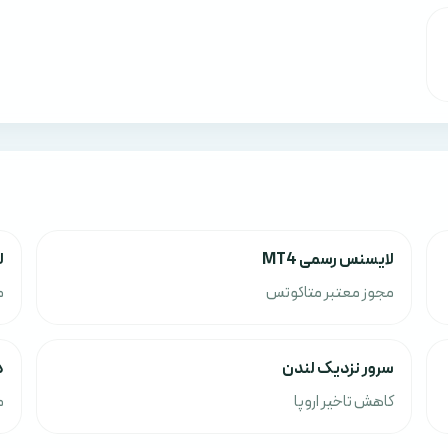
لایسنس رسمی MT4
ل
مجوز معتبر متاکوتس
م
سرور نزدیک لندن
د
کاهش تاخیر اروپا
م