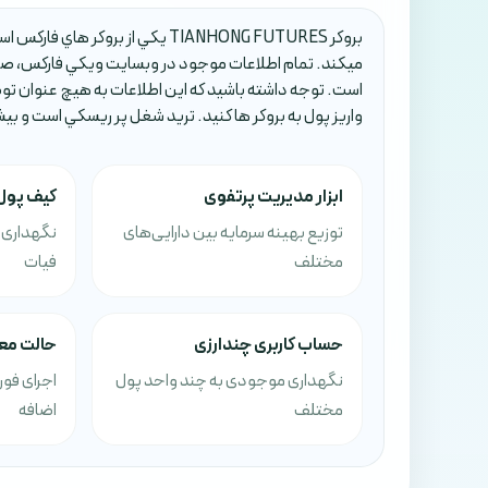
ميکند. تمام اطلاعات موجود در وبسايت ويکي فارکس، صرف
است. توجه داشته باشيد که اين اطلاعات به هيچ عنوان تو
واريز پول به بروکر ها کنيد. تريد شغل پر ريسکي است و بي
ابزار مدیریت پرتفوی
کیف پول
توزیع بهینه سرمایه بین دارایی‌های
نگهداری ه
مختلف
فیات
حساب کاربری چندارزی
حالت معا
نگهداری موجودی به چند واحد پول
اجرای فو
مختلف
اضافه