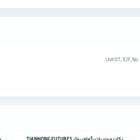
Unit 07, 32F, No
نکات و جزييات رگوله بروکر TIANHONG FUTURES
وي