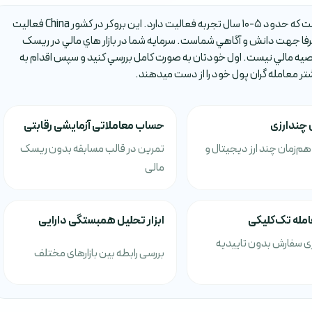
بروکر TIANHONG FUTURES يکي از بروکر هاي فارکس است که حدود 5-10 سال تجربه فعاليت دارد. اين بروکر در کشور China فعاليت
ا جهت دانش و آگاهي شماست. سرمايه شما در بازار هاي مالي در ريسک
صيه مالي نيست. اول خودتان به صورت کامل بررسي کنيد و سپس اقدام به
شتر معامله گران پول خود را از دست ميدهند.
 چندارزی
حساب معاملاتی آزمایشی رقابتی
م‌زمان چند ارز دیجیتال و
تمرین در قالب مسابقه بدون ریسک
مالی
مله تک‌کلیکی
ابزار تحلیل همبستگی دارایی
ری سفارش بدون تاییدیه
بررسی رابطه بین بازارهای مختلف