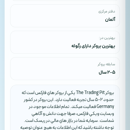
دفتر مرکزی
آلمان
بهترین در:
بهترین بروکر دارای رگوله
سابقه بروکر
2-5 سال
بروکر The Trading Pit يکي از بروکر هاي فارکس است که
حدود 2-5 سال تجربه فعاليت دارد. اين بروکر در کشور
Germany فعاليت ميکند. تمام اطلاعات موجود در
وبسايت ويکي فارکس، صرفا جهت دانش و آگاهي
شماست. سرمايه شما در بازار هاي مالي در ريسک است.
توجه داشته باشيد که اين اطلاعات به هيچ عنوان توصيه