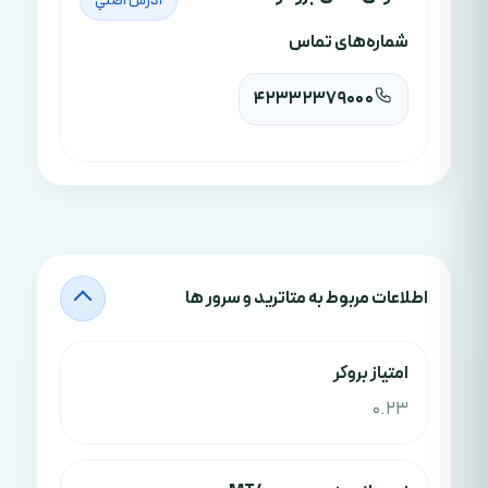
آدرس اصلي
شماره‌های تماس
42332379000
اطلاعات مربوط به متاترید و سرور ها
امتياز بروکر
0.23