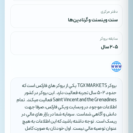
دفتر مرکزی
سنت وینسنت و گرنادین‌ها
سابقه بروکر
2-5 سال
بروکر TGX MARKETS يکي از بروکر هاي فارکس است که
حدود 2-5 سال تجربه فعاليت دارد. اين بروکر در کشور
Saint Vincent and the Grenadines فعاليت ميکند. تمام
اطلاعات موجود در وبسايت ويکي فارکس، صرفا جهت
دانش و آگاهي شماست. سرمايه شما در بازار هاي مالي در
ريسک است. توجه داشته باشيد که اين اطلاعات به هيچ
عنوان توصيه مالي نيست. اول خودتان به صورت کامل