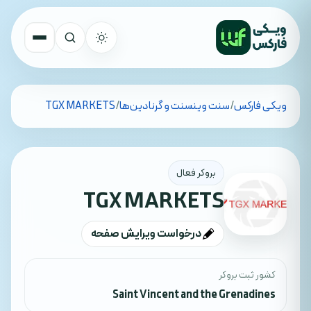
تمام کشورها
ویکی فارکس
/
سنت وینسنت و گرنادین‌ها
/
TGX MARKETS
جستجو
بروکر فعال
TGX MARKETS
درخواست ویرایش صفحه
کشور ثبت بروکر
Saint Vincent and the Grenadines