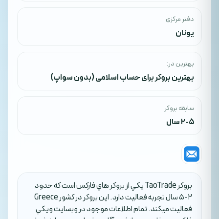
دفتر مرکزی
یونان
بهترین در:
بهترین بروکر برای حساب اسلامی (بدون سواپ)
سابقه بروکر
2-5 سال
بروکر TaoTrade يکي از بروکر هاي فارکس است که حدود
2-5 سال تجربه فعاليت دارد. اين بروکر در کشور Greece
فعاليت ميکند. تمام اطلاعات موجود در وبسايت ويکي