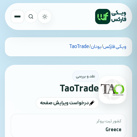
تمام کشورها
ویکی فارکس
/
یونان
/
TaoTrade
جستجو
نقد و بررسی
TaoTrade
درخواست ویرایش صفحه
کشور ثبت بروکر
Greece