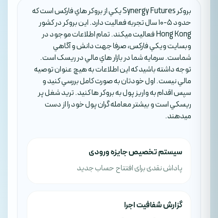
بروکر Synergy Futures يکي از بروکر هاي فارکس است که
حدود 5-10 سال تجربه فعاليت دارد. اين بروکر در کشور
Hong Kong فعاليت ميکند. تمام اطلاعات موجود در
وبسايت ويکي فارکس، صرفا جهت دانش و آگاهي
شماست. سرمايه شما در بازار هاي مالي در ريسک است.
توجه داشته باشيد که اين اطلاعات به هيچ عنوان توصيه
مالي نيست. اول خودتان به صورت کامل بررسي کنيد و
سپس اقدام به واريز پول به بروکر ها کنيد. تريد شغل پر
ريسکي است و بيشتر معامله گران پول خود را از دست
ميدهند.
سیستم تخصیص جایزه ورودی
پاداش نقدی برای افتتاح حساب جدید
گزارش شفافیت اجرا