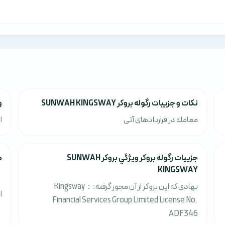
نکات و جزييات رگوله بروکر SUNWAH KINGSWAY
وي
معامله در قراردادهای آتی
ا
جزييات رگوله بروکر ويژگي بروکر SUNWAH
م
KINGSWAY
نهادی که این بروکر از آن مجوز گرفته:：Kingsway
ا
Financial Services Group Limited License No.
ADF346