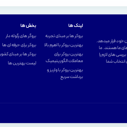
لینک ها
بخش ها
بروکر ها بر مبنای تجربه
بروگر های رگوله دار
را در اختیار کاربران خود قرار میدهد.
بهترین بروکر با اهرم بالا
بروکر برای حرفه ای ها
ای ما هستند. ما
بهترین بروکر برای
بروکر ها بر مبنای کشور
ررسی های لازم را
معاملات الگوریتیمیک
 انتخاب شما
لیست بهترین ها
بهترین بروکر با واریز و
برداشت سریع