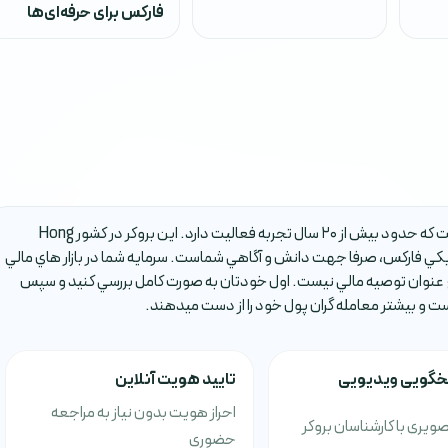
فارکس برای حرفه‌ای‌ها
بروکر SUNWAH KINGSWAY يکي از بروکر هاي فارکس است که حدود بیش از 20 سال تجربه فعاليت دارد. اين بروکر در کشور Hong
ويکي فارکس، صرفا جهت دانش و آگاهي شماست. سرمايه شما در بازار هاي مالي
 عنوان توصيه مالي نيست. اول خودتان به صورت کامل بررسي کنيد و سپس
است و بيشتر معامله گران پول خود را از دست ميدهند.
سخگویی ویدیویی
تایید هویت آنلاین
احراز هویت بدون نیاز به مراجعه
ویری با کارشناسان بروکر
حضوری