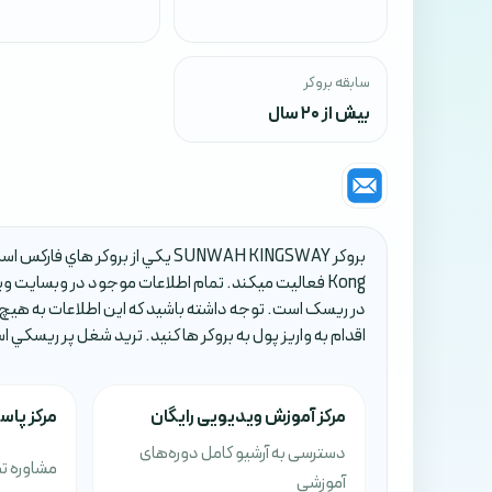
سابقه بروکر
بیش از 20 سال
Kong فعاليت ميکند. تمام اطلاعات موجود در وبسايت 
در ريسک است. توجه داشته باشيد که اين اطلاعات به هيچ
اقدام به واريز پول به بروکر ها کنيد. تريد شغل پر ريسکي 
مرکز آموزش ویدیویی رایگان
مرکز پا
دسترسی به آرشیو کامل دوره‌های
مشاوره تص
آموزشی