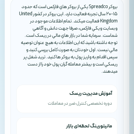
بروکر Spreadco يکي از بروکر هاي فارکس است که حدود
15-20 سال تجربه فعاليت دارد. اين بروکر در کشور United
Kingdom فعاليت ميکند. تمام اطلاعات موجود در
وبسايت ويکي فارکس، صرفا جهت دانش و آگاهي
شماست. سرمايه شما در بازار هاي مالي در ريسک است.
توجه داشته باشيد که اين اطلاعات به هيچ عنوان توصيه
مالي نيست. اول خودتان به صورت کامل بررسي کنيد و
سپس اقدام به واريز پول به بروکر ها کنيد. تريد شغل پر
ريسکي است و بيشتر معامله گران پول خود را از دست
ميدهند.
آموزش مدیریت ریسک
دوره تخصصی کنترل ضرر در معاملات
مانیتورینگ لحظه‌ای بازار