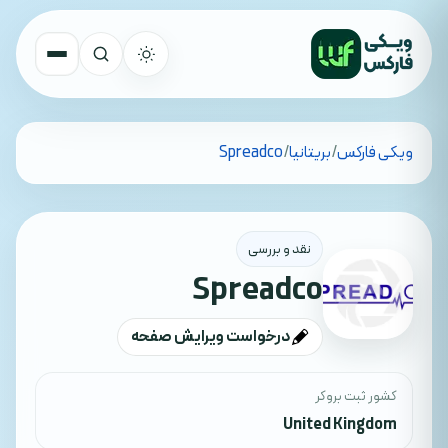
تمام کشورها
ویکی فارکس
/
بریتانیا
/
Spreadco
جستجو
نقد و بررسی
Spreadco
درخواست ویرایش صفحه
کشور ثبت بروکر
United Kingdom