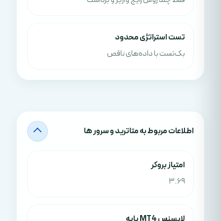
فقط چند روش رایج واریز و برداشت
تست استراتژی محدود
بک‌تست با داده‌های ناقص
اطلاعات مربوط به متاترید و سرور ها
امتياز بروکر
3.69
لایسنس MT4 پایه