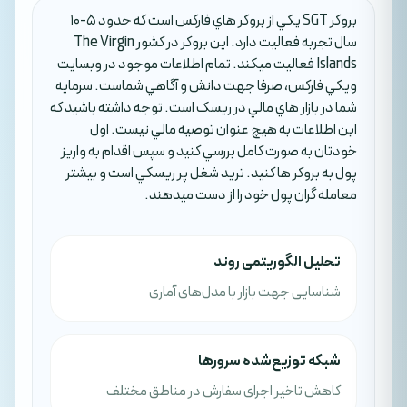
بروکر SGT يکي از بروکر هاي فارکس است که حدود 5-10
سال تجربه فعاليت دارد. اين بروکر در کشور The Virgin
Islands فعاليت ميکند. تمام اطلاعات موجود در وبسايت
ويکي فارکس، صرفا جهت دانش و آگاهي شماست. سرمايه
شما در بازار هاي مالي در ريسک است. توجه داشته باشيد که
اين اطلاعات به هيچ عنوان توصيه مالي نيست. اول
خودتان به صورت کامل بررسي کنيد و سپس اقدام به واريز
پول به بروکر ها کنيد. تريد شغل پر ريسکي است و بيشتر
معامله گران پول خود را از دست ميدهند.
تحلیل الگوریتمی روند
شناسایی جهت بازار با مدل‌های آماری
شبکه توزیع‌شده سرورها
کاهش تاخیر اجرای سفارش در مناطق مختلف