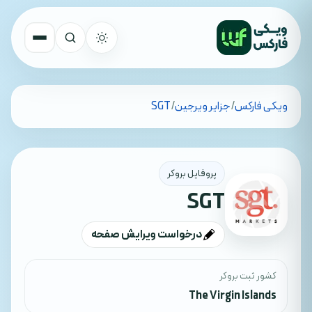
تمام کشورها
ویکی فارکس
/
جزایر ویرجین
/
SGT
جستجو
پروفایل بروکر
SGT
درخواست ویرایش صفحه
کشور ثبت بروکر
The Virgin Islands