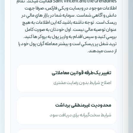
Saint Vincent and the Grenadines فعاليت ميکند. تمام
اطلاعات موجود در وبسايت ويکي فارکس، صرفا جهت
دانش و آگاهي شماست. سرمايه شما در بازار هاي مالي در
ريسک است. توجه داشته باشيد که اين اطلاعات به هيچ
عنوان توصيه مالي نيست. اول خودتان به صورت کامل
بررسي کنيد و سپس اقدام به واريز پول به بروکر ها کنيد.
تريد شغل پر ريسکي است و بيشتر معامله گران پول خود را
از دست ميدهند.
تغییر یک‌طرفه قوانین معاملاتی
اصلاح شرایط بدون رضایت مشتری
محدودیت غیرمنطقی برداشت
شرایط سخت‌گیرانه برای دریافت سود