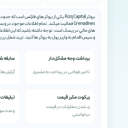
Grenadines فعاليت ميکند. تمام اطلاعات موجود 
هاي مالي در ريسک است. توجه داشته باشيد که اين اطلاع
و سپس اقدام به واريز پول به بروکر ها کنيد. تريد شغل پر
برداشت وجه مشکل‌دار
سابقه ش
تاخیر طولانی در پرداخت به مشتری
گزارش‌های
ریکوت مکرر قیمت
تبلیغات 
رد شدن سفارشات در قیمت
وعده سود
درخواستی