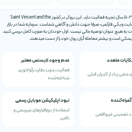
بروکر Rizq Capital يکي از بروکر هاي فارکس است که حدود 2-5 سال تجربه فعاليت دارد. اين بروکر در کشور Saint Vincent and the
در وبسايت ويکي فارکس، صرفا جهت دانش و آگاهي شماست. سرمايه شما در بازار
ات به هيچ عنوان توصيه مالي نيست. اول خودتان به صورت کامل بررسي کنيد
 ريسکي است و بيشتر معامله گران پول خود را از دست ميدهند.
کایات متعدد
عدم وجود لایسنس معتبر
فعالیت بدون نظارت رگولاتوری
 منفی زیاد از کاربران قبلی
شناخته‌شده
گمراه‌کننده
نبود اپلیکیشن موبایل رسمی
استفاده از نرم‌افزارهای غیررسمی و
 تضمینی غیرواقعی
ناامن