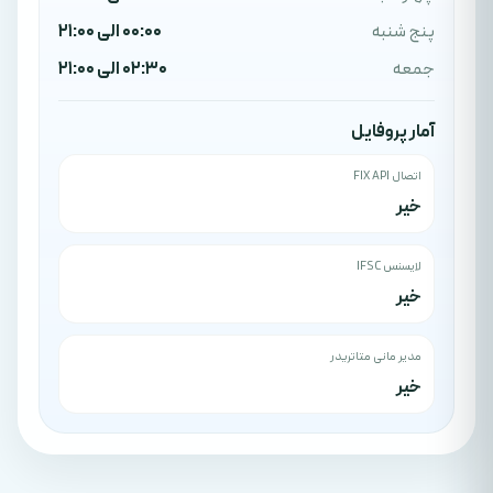
پنج شنبه
00:00 الی 21:00
جمعه
02:30 الی 21:00
آمار پروفایل
اتصال FIX API
خیر
لایسنس IFSC
خیر
مدیر مانی متاتریدر
خیر