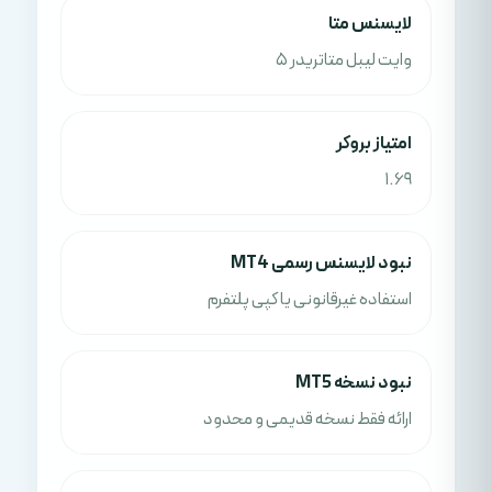
لايسنس متا
وایت لیبل متاتریدر 5
امتياز بروکر
1.69
نبود لایسنس رسمی MT4
استفاده غیرقانونی یا کپی پلتفرم
نبود نسخه MT5
ارائه فقط نسخه قدیمی و محدود