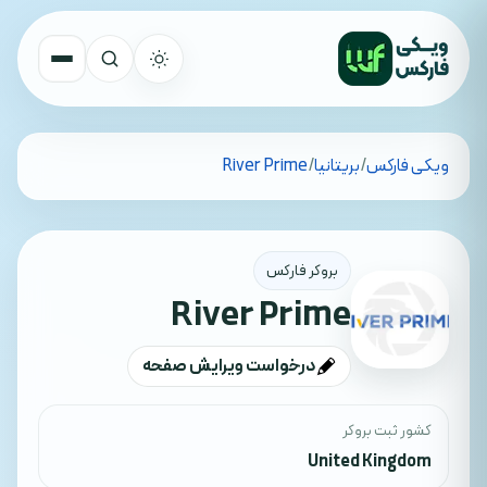
تمام کشورها
ویکی فارکس
/
بریتانیا
/
River Prime
جستجو
بروکر فارکس
River Prime
درخواست ویرایش صفحه
کشور ثبت بروکر
United Kingdom