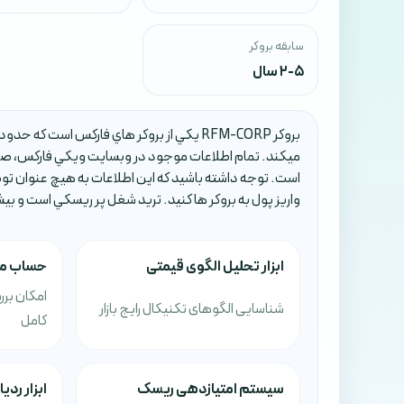
سابقه بروکر
2-5 سال
ميکند. تمام اطلاعات موجود در وبسايت ويکي فارکس، صرف
است. توجه داشته باشيد که اين اطلاعات به هيچ عنوان تو
واريز پول به بروکر ها کنيد. تريد شغل پر ريسکي است و بي
ابزار تحلیل الگوی قیمتی
حساب مع
امکان برر
شناسایی الگوهای تکنیکال رایج بازار
کامل
سیستم امتیازدهی ریسک
ابزار رد