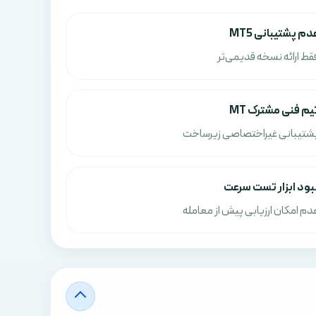
دم پشتیبانی MT5
قط ارائه نسخه قدیمی‌تر
یم فنی مشترک MT
شتیبانی غیراختصاصی زیرساخت
بود ابزار تست سرعت
دم امکان ارزیابی پیش از معامله