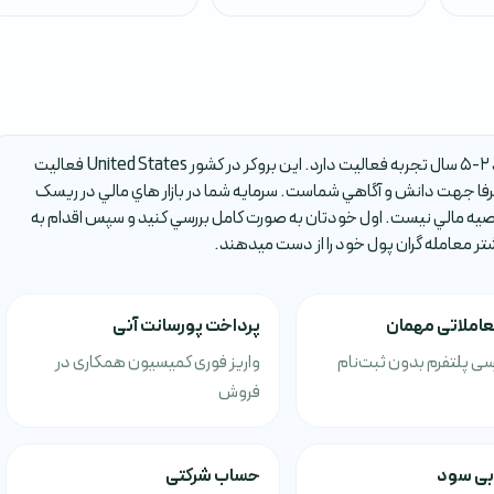
بروکر RFM-CORP يکي از بروکر هاي فارکس است که حدود 2-5 سال تجربه فعاليت دارد. اين بروکر در کشور United States فعاليت
ا جهت دانش و آگاهي شماست. سرمايه شما در بازار هاي مالي در ريسک
صيه مالي نيست. اول خودتان به صورت کامل بررسي کنيد و سپس اقدام به
شتر معامله گران پول خود را از دست ميدهند.
املاتی مهمان
پرداخت پورسانت آنی
سی پلتفرم بدون ثبت‌نام
واریز فوری کمیسیون همکاری در
فروش
یابی سود
حساب شرکتی