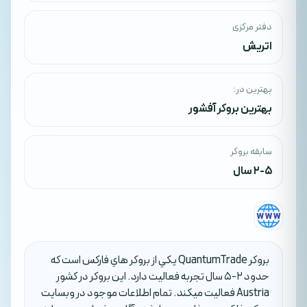
دفتر مرکزی
اتریش
بهترین در:
بهترین بروکر آفشور
سابقه بروکر
2-5 سال
بروکر QuantumTrade يکي از بروکر هاي فارکس است که
حدود 2-5 سال تجربه فعاليت دارد. اين بروکر در کشور
Austria فعاليت ميکند. تمام اطلاعات موجود در وبسايت