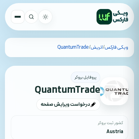
تمام کشورها
ویکی فارکس
/
اتریش
/
QuantumTrade
جستجو
پروفایل بروکر
QuantumTrade
درخواست ویرایش صفحه
کشور ثبت بروکر
Austria