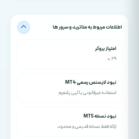
اطلاعات مربوط به متاترید و سرور ها
امتياز بروکر
0.29
نبود لایسنس رسمی MT4
استفاده غیرقانونی یا کپی پلتفرم
نبود نسخه MT5
ارائه فقط نسخه قدیمی و محدود