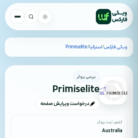
تمام کشورها
ویکی فارکس
/
استرالیا
/
Primiselite
جستجو
بررسی بروکر
Primiselite
درخواست ویرایش صفحه
کشور ثبت بروکر
Australia