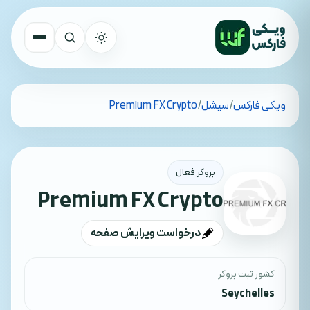
تمام کشورها
ویکی فارکس
/
سیشل
/
Premium FX Crypto
جستجو
بروکر فعال
Premium FX Crypto
درخواست ویرایش صفحه
کشور ثبت بروکر
Seychelles