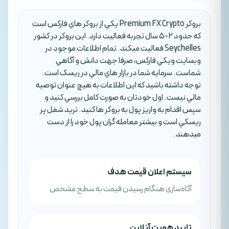
بروکر Premium FX Crypto يکي از بروکر هاي فارکس است
که حدود 2-5 سال تجربه فعاليت دارد. اين بروکر در کشور
Seychelles فعاليت ميکند. تمام اطلاعات موجود در
وبسايت ويکي فارکس، صرفا جهت دانش و آگاهي
شماست. سرمايه شما در بازار هاي مالي در ريسک است.
توجه داشته باشيد که اين اطلاعات به هيچ عنوان توصيه
مالي نيست. اول خودتان به صورت کامل بررسي کنيد و
سپس اقدام به واريز پول به بروکر ها کنيد. تريد شغل پر
ريسکي است و بيشتر معامله گران پول خود را از دست
ميدهند.
سیستم اعلان قیمت هدف
آگاه‌سازی هنگام رسیدن قیمت به سطح مشخص
تایید هویت آنلاین