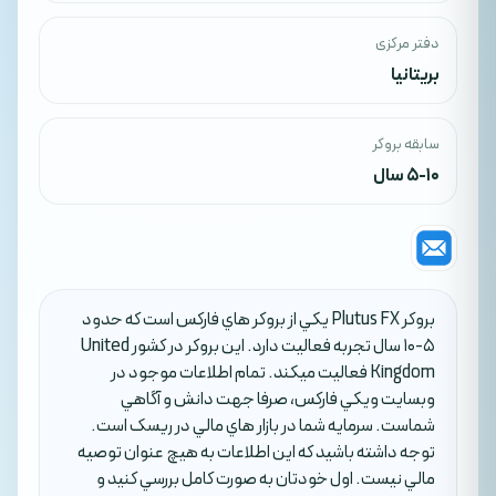
دفتر مرکزی
بریتانیا
سابقه بروکر
5-10 سال
بروکر Plutus FX يکي از بروکر هاي فارکس است که حدود
5-10 سال تجربه فعاليت دارد. اين بروکر در کشور United
Kingdom فعاليت ميکند. تمام اطلاعات موجود در
وبسايت ويکي فارکس، صرفا جهت دانش و آگاهي
شماست. سرمايه شما در بازار هاي مالي در ريسک است.
توجه داشته باشيد که اين اطلاعات به هيچ عنوان توصيه
مالي نيست. اول خودتان به صورت کامل بررسي کنيد و