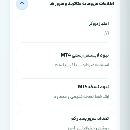
اطلاعات مربوط به متاترید و سرور ها
امتياز بروکر
1.71
نبود لایسنس رسمی MT4
استفاده غیرقانونی یا کپی پلتفرم
نبود نسخه MT5
ارائه فقط نسخه قدیمی و محدود
تعداد سرور بسیار کم
پوشش جغرافیایی ناچیز