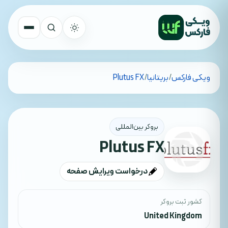
تمام کشورها
ویکی فارکس
/
بریتانیا
/
Plutus FX
جستجو
بروکر بین‌المللی
Plutus FX
درخواست ویرایش صفحه
کشور ثبت بروکر
United Kingdom