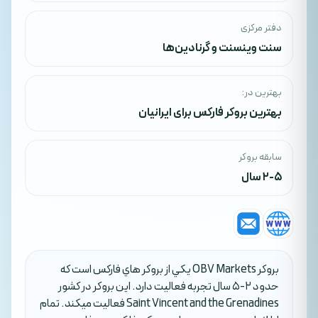
دفتر مرکزی
سنت وینسنت و گرنادین‌ها
بهترین در:
بهترین بروکر فارکس برای ایرانیان
سابقه بروکر
2-5 سال
بروکر OBV Markets يکي از بروکر هاي فارکس است که
حدود 2-5 سال تجربه فعاليت دارد. اين بروکر در کشور
Saint Vincent and the Grenadines فعاليت ميکند. تمام