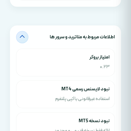
اطلاعات مربوط به متاترید و سرور ها
امتياز بروکر
0.23
نبود لایسنس رسمی MT4
استفاده غیرقانونی یا کپی پلتفرم
نبود نسخه MT5
ارائه فقط نسخه قدیمی و محدود