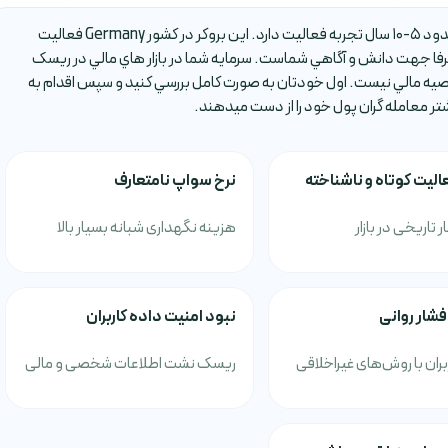
بروکر NAGA TRADER يکي از بروکر هاي فارکس است که حدود 5-10 سال تجربه فعاليت دارد. اين بروکر در کشور Germany فعاليت
ا جهت دانش و آگاهي شماست. سرمايه شما در بازار هاي مالي در ريسک
صيه مالي نيست. اول خودتان به صورت کامل بررسي کنيد و سپس اقدام به
شتر معامله گران پول خود را از دست ميدهند.
الیت کوتاه و ناشناخته
نرخ سواپ نامتعارف
ر تاریخی در بازار
هزینه نگهداری شبانه بسیار بالا
فشار روانی
نبود امنیت داده کاربران
بران با روش‌های غیراخلاقی
ریسک نشت اطلاعات شخصی و مالی