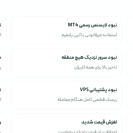
نبود لایسنس رسمی MT4
ن
استفاده غیرقانونی یا کپی پلتفرم
ا
نبود سرور نزدیک هیچ منطقه
م
تاخیر بالا برای همه کاربران
ر
نبود پشتیبانی VPS
ن
ریسک قطعی کامل هنگام معامله
ا
لغزش قیمت شدید
ر
اختلاف زیاد قیمت اجرا و درخواست
ر