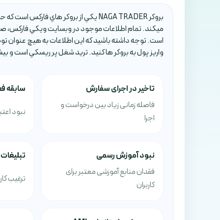
ميکند. تمام اطلاعات موجود در وبسايت ويکي فارکس، صرف
است. توجه داشته باشيد که اين اطلاعات به هيچ عنوان تو
واريز پول به بروکر ها کنيد. تريد شغل پر ريسکي است و بي
تاخیر در اجرای سفارش
سابقه فع
فاصله زمانی زیاد بین درخواست و
نبود اعتبا
اجرا
نبود آموزش رسمی
تبلیغات 
فقدان منابع آموزشی معتبر برای
ترغیب کار
کاربران