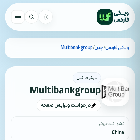
تمام کشورها
ویکی فارکس
/
چین
/
Multibankgroup
جستجو
بروکر فارکس
Multibankgroup
درخواست ویرایش صفحه
کشور ثبت بروکر
China