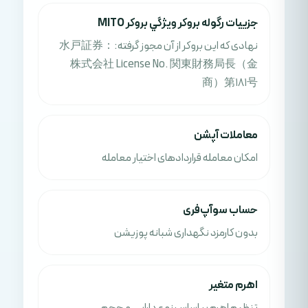
جزييات رگوله بروکر ويژگي بروکر MITO
نهادی که این بروکر از آن مجوز گرفته:：水戸証券
株式会社 License No. 関東財務局長（金
商）第181号
معاملات آپشن
امکان معامله قراردادهای اختیار معامله
حساب سوآپ‌فری
بدون کارمزد نگهداری شبانه پوزیشن
اهرم متغیر