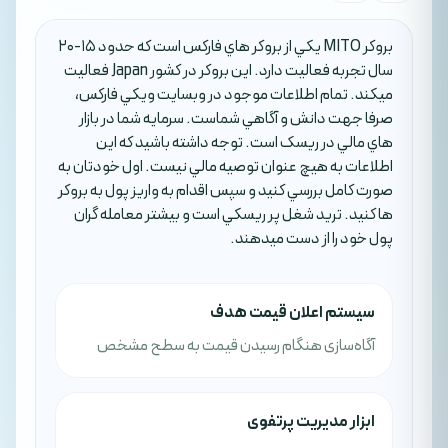
بروکر MITO يکي از بروکر هاي فارکس است که حدود 15-20
سال تجربه فعاليت دارد. اين بروکر در کشور Japan فعاليت
ميکند. تمام اطلاعات موجود در وبسايت ويکي فارکس،
صرفا جهت دانش و آگاهي شماست. سرمايه شما در بازار
هاي مالي در ريسک است. توجه داشته باشيد که اين
اطلاعات به هيچ عنوان توصيه مالي نيست. اول خودتان به
صورت کامل بررسي کنيد و سپس اقدام به واريز پول به بروکر
ها کنيد. تريد شغل پر ريسکي است و بيشتر معامله گران
پول خود را از دست ميدهند.
سیستم اعلان قیمت هدف
آگاه‌سازی هنگام رسیدن قیمت به سطح مشخص
ابزار مدیریت پرتفوی