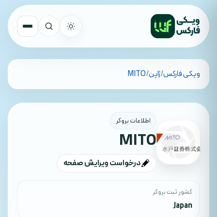
تمام کشورها
ویکی فارکس
/
ژاپن
/
MITO
جستجو
اطلاعات بروکر
MITO
درخواست ویرایش صفحه
کشور ثبت بروکر
Japan