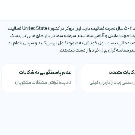
بروکر Mbl Markets يکي از بروکر هاي فارکس است که حدود 2-5 سال تجربه فعاليت دارد. اين بروکر در کشور United States فعاليت
ا جهت دانش و آگاهي شماست. سرمايه شما در بازار هاي مالي در ريسک
صيه مالي نيست. اول خودتان به صورت کامل بررسي کنيد و سپس اقدام به
شتر معامله گران پول خود را از دست ميدهند.
کایات متعدد
عدم پاسخگویی به شکایات
 منفی زیاد از کاربران قبلی
نادیده گرفتن مشکلات مشتریان