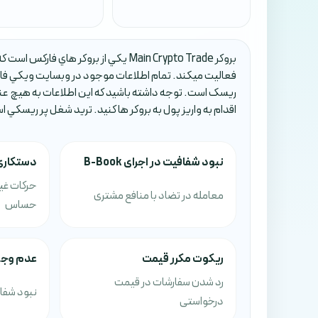
فعاليت ميکند. تمام اطلاعات موجود در وبسايت ويکي فار
ريسک است. توجه داشته باشيد که اين اطلاعات به هيچ عن
اقدام به واريز پول به بروکر ها کنيد. تريد شغل پر ريسکي 
نبود شفافیت در اجرای B-Book
دستکاری
حرکات غی
معامله در تضاد با منافع مشتری
حساس
ریکوت مکرر قیمت
عدم وجو
رد شدن سفارشات در قیمت
نبود شفا
درخواستی