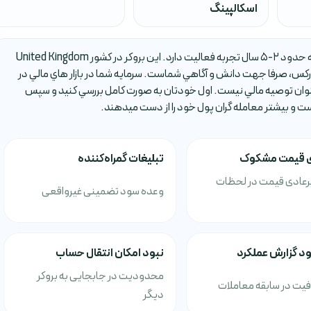
اسکالپینگ
بروکر Main Crypto Trade يکي از بروکر هاي فارکس است که حدود 2-5 سال تجربه فعاليت دارد. اين بروکر در کشور United Kingdom
کس، صرفا جهت دانش و آگاهي شماست. سرمايه شما در بازار هاي مالي در
وان توصيه مالي نيست. اول خودتان به صورت کامل بررسي کنيد و سپس
است و بيشتر معامله گران پول خود را از دست ميدهند.
 قیمت مشکوک
تبلیغات گمراه‌کننده
رعادی قیمت در لحظات
وعده سود تضمینی غیرواقعی
د گزارش عملکرد
نبود امکان انتقال حساب
محدودیت در جابجایی به بروکر
فیت در سابقه معاملات
دیگر