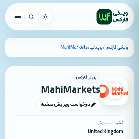
تمام کشورها
ویکی فارکس
/
بریتانیا
/
MahiMarkets
جستجو
بروکر فارکس
MahiMarkets
درخواست ویرایش صفحه
کشور ثبت بروکر
United Kingdom