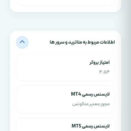
اطلاعات مربوط به متاترید و سرور ها
امتياز بروکر
4.54
لایسنس رسمی MT4
مجوز معتبر متاکوتس
لایسنس رسمی MT5