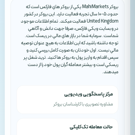
بروکر MahiMarkets يکي از بروکر هاي فارکس است که
حدود 5-10 سال تجربه فعاليت دارد. اين بروکر در کشور
United Kingdom فعاليت ميکند. تمام اطلاعات موجود
در وبسايت ويکي فارکس، صرفا جهت دانش و آگاهي
شماست. سرمايه شما در بازار هاي مالي در ريسک است.
توجه داشته باشيد که اين اطلاعات به هيچ عنوان توصيه
مالي نيست. اول خودتان به صورت کامل بررسي کنيد و
سپس اقدام به واريز پول به بروکر ها کنيد. تريد شغل پر
ريسکي است و بيشتر معامله گران پول خود را از دست
ميدهند.
مرکز پاسخگویی ویدیویی
مشاوره تصویری با کارشناسان بروکر
حالت معامله تک‌کلیکی