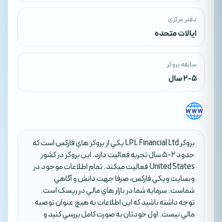
دفتر مرکزی
ایالات متحده
سابقه بروکر
2-5 سال
بروکر LPL Financial Ltd يکي از بروکر هاي فارکس است که
حدود 2-5 سال تجربه فعاليت دارد. اين بروکر در کشور
United States فعاليت ميکند. تمام اطلاعات موجود در
وبسايت ويکي فارکس، صرفا جهت دانش و آگاهي
شماست. سرمايه شما در بازار هاي مالي در ريسک است.
توجه داشته باشيد که اين اطلاعات به هيچ عنوان توصيه
مالي نيست. اول خودتان به صورت کامل بررسي کنيد و