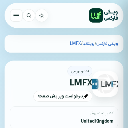
تمام کشورها
ویکی فارکس
/
بریتانیا
/
LMFX
جستجو
نقد و بررسی
LMFX
درخواست ویرایش صفحه
کشور ثبت بروکر
United Kingdom