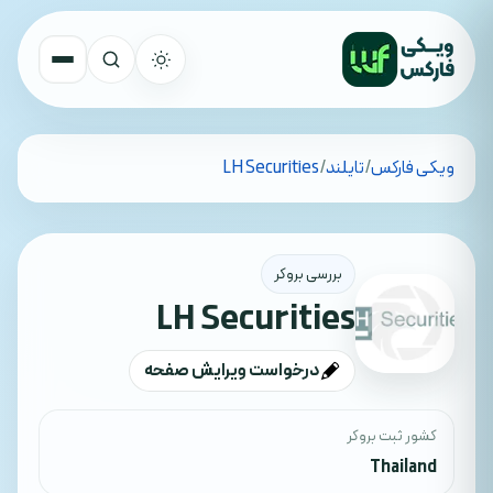
تمام کشورها
ویکی فارکس
/
تایلند
/
LH Securities
جستجو
بررسی بروکر
LH Securities
درخواست ویرایش صفحه
کشور ثبت بروکر
Thailand