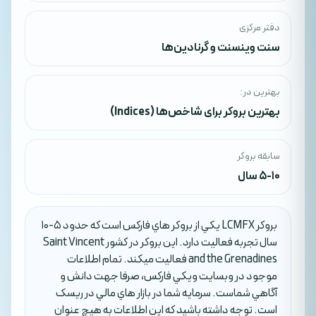
دفتر مرکزی
سنت وینسنت و گرنادین‌ها
بهترین در:
بهترین بروکر برای شاخص‌ها (Indices)
سابقه بروکر
5-10 سال
بروکر LCMFX يکي از بروکر هاي فارکس است که حدود 5-10
سال تجربه فعاليت دارد. اين بروکر در کشور Saint Vincent
and the Grenadines فعاليت ميکند. تمام اطلاعات
موجود در وبسايت ويکي فارکس، صرفا جهت دانش و
آگاهي شماست. سرمايه شما در بازار هاي مالي در ريسک
است. توجه داشته باشيد که اين اطلاعات به هيچ عنوان