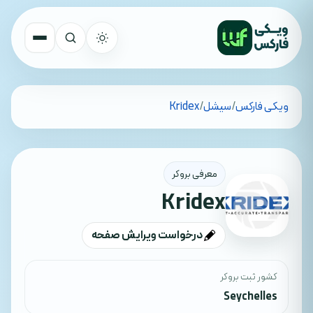
تمام کشورها
ویکی فارکس
/
سیشل
/
Kridex
جستجو
معرفی بروکر
Kridex
درخواست ویرایش صفحه
کشور ثبت بروکر
Seychelles