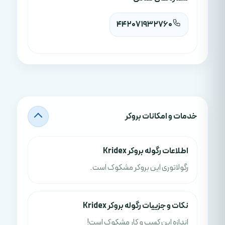
442071932760
خدمات و امکانات بروکر
اطلاعات رگوله بروکر Kridex
رگولاتوری این بروکر مشکوک است.
نکات و جزييات رگوله بروکر Kridex
اندازه این کسب و کار مشکوک است!