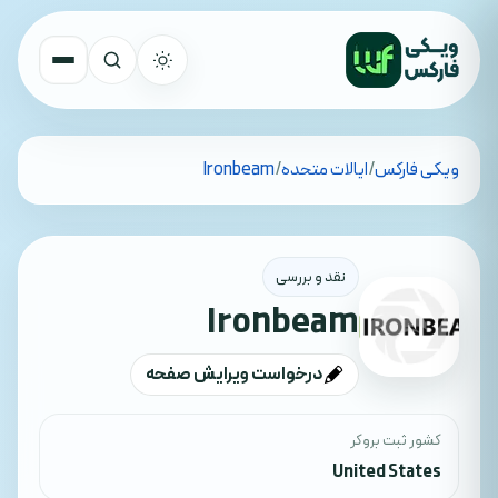
تمام کشورها
ویکی فارکس
/
ایالات متحده
/
Ironbeam
جستجو
نقد و بررسی
Ironbeam
درخواست ویرایش صفحه
کشور ثبت بروکر
United States