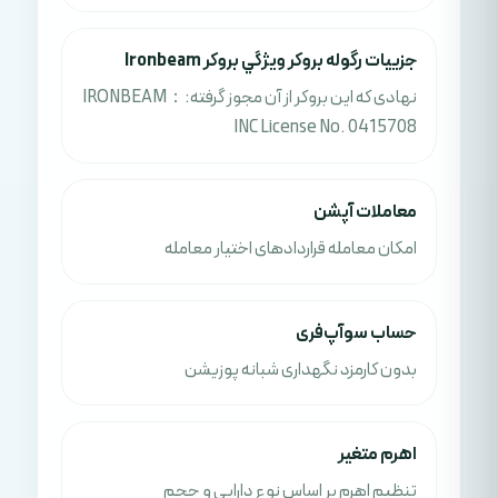
جزييات رگوله بروکر ويژگي بروکر Ironbeam
نهادی که این بروکر از آن مجوز گرفته:：IRONBEAM
INC License No. 0415708
معاملات آپشن
امکان معامله قراردادهای اختیار معامله
حساب سوآپ‌فری
بدون کارمزد نگهداری شبانه پوزیشن
اهرم متغیر
تنظیم اهرم بر اساس نوع دارایی و حجم