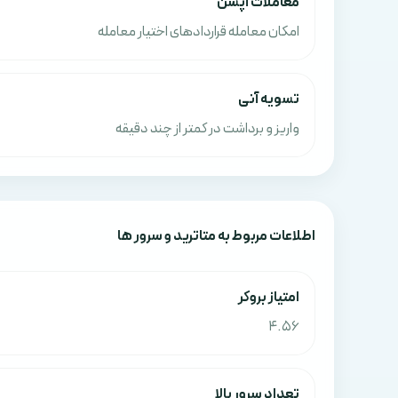
معاملات آپشن
امکان معامله قراردادهای اختیار معامله
تسویه آنی
واریز و برداشت در کمتر از چند دقیقه
اطلاعات مربوط به متاترید و سرور ها
امتياز بروکر
4.56
تعداد سرور بالا