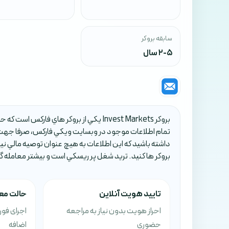
سابقه بروکر
2-5 سال
تمام اطلاعات موجود در وبسايت ويکي فارکس، صرفا جهت 
داشته باشيد که اين اطلاعات به هيچ عنوان توصيه مالي ني
بروکر ها کنيد. تريد شغل پر ريسکي است و بيشتر معامله گ
تایید هویت آنلاین
حالت معا
احراز هویت بدون نیاز به مراجعه
اجرای فو
حضوری
اضافه