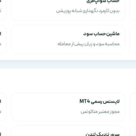
حساب سوآپ‌فری
ا
بدون کارمزد نگهداری شبانه پوزیشن
ت
ماشین‌حساب سود
ا
محاسبه سود و زیان پیش از معامله
م
لایسنس رسمی MT4
ل
مجوز معتبر متاکوتس
م
سرور نزدیک لندن
ا