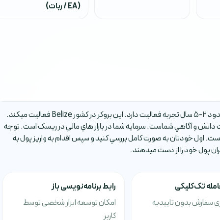
(EA / ربات)
بروکر Invest Markets يکي از بروکر هاي فارکس است که حدود 2-5 سال تجربه فعاليت دارد. اين بروکر در کشور Belize فعاليت ميکند.
دانش و آگاهي شماست. سرمايه شما در بازار هاي مالي در ريسک است. توجه
ست. اول خودتان به صورت کامل بررسي کنيد و سپس اقدام به واريز پول به
ران پول خود را از دست ميدهند.
مله تک‌کلیکی
رابط برنامه‌نویسی باز
ری سفارش بدون تاییدیه
امکان توسعه ابزار شخصی توسط
کاربر