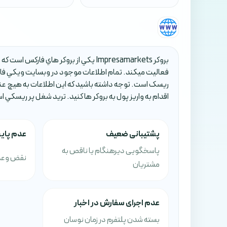
فعاليت ميکند. تمام اطلاعات موجود در وبسايت ويکي فار
ريسک است. توجه داشته باشيد که اين اطلاعات به هيچ عن
اقدام به واريز پول به بروکر ها کنيد. تريد شغل پر ريسکي 
پشتیبانی ضعیف
عدم پای
پاسخگویی دیرهنگام یا ناقص به
نقض وعده
مشتریان
عدم اجرای سفارش در اخبار
بسته شدن پلتفرم در زمان نوسان