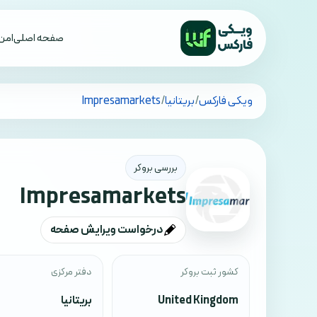
صفحه اصلی
امن 
تمام کشورها
ویکی فارکس
/
بریتانیا
/
Impresamarkets
بررسی بروکر
Impresamarkets
درخواست ویرایش صفحه
کشور ثبت بروکر
دفتر مرکزی
United Kingdom
بریتانیا