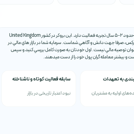
بروکر Impresamarkets يکي از بروکر هاي فارکس است که حدود 2-5 سال تجربه فعاليت دارد. اين بروکر در کشور United Kingdom
کس، صرفا جهت دانش و آگاهي شماست. سرمايه شما در بازار هاي مالي در
وان توصيه مالي نيست. اول خودتان به صورت کامل بررسي کنيد و سپس
است و بيشتر معامله گران پول خود را از دست ميدهند.
بندی به تعهدات
سابقه فعالیت کوتاه و ناشناخته
‌های اولیه به مشتریان
نبود اعتبار تاریخی در بازار