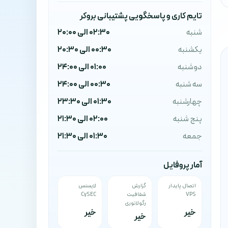
تایم کاری و پاسخگویی پشتیبانی بروکر
شنبه
02:30 الی 20:00
یکشنبه
00:30 الی 20:30
دوشنبه
01:00 الی 24:00
سه شنبه
00:30 الی 24:00
چهارشنبه
01:30 الی 23:30
پنج شنبه
02:00 الی 21:30
جمعه
01:30 الی 21:30
آمار پروفایل
اتصال پایدار
گزارش
لایسنس
VPS
شفافیت
CySEC
رگولاتوری
خیر
خیر
خیر