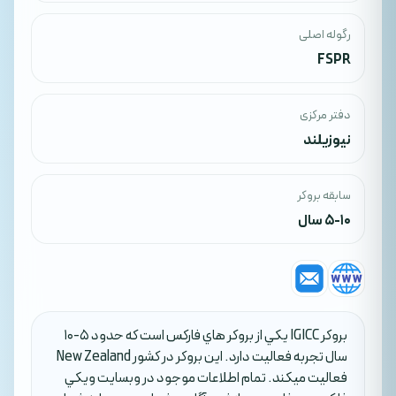
رگوله اصلی
FSPR
دفتر مرکزی
نیوزیلند
سابقه بروکر
5-10 سال
بروکر IGICC يکي از بروکر هاي فارکس است که حدود 5-10
سال تجربه فعاليت دارد. اين بروکر در کشور New Zealand
فعاليت ميکند. تمام اطلاعات موجود در وبسايت ويکي