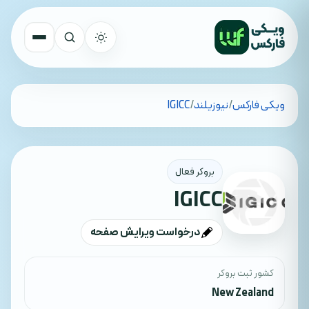
تمام کشورها
ویکی فارکس
/
نیوزیلند
/
IGICC
جستجو
بروکر فعال
IGICC
درخواست ویرایش صفحه
کشور ثبت بروکر
New Zealand