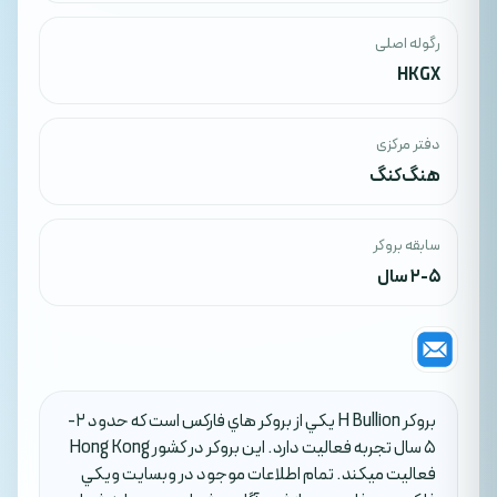
رگوله اصلی
HKGX
دفتر مرکزی
هنگ‌کنگ
سابقه بروکر
2-5 سال
بروکر H Bullion يکي از بروکر هاي فارکس است که حدود 2-
5 سال تجربه فعاليت دارد. اين بروکر در کشور Hong Kong
فعاليت ميکند. تمام اطلاعات موجود در وبسايت ويکي