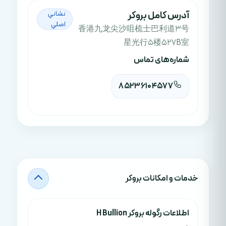
آدرس کامل بروکر
نشاني
اصلي
香港九龙尖沙咀梳士巴利道3号
星光行5楼527B室
شماره‌های تماس
85236104577
خدمات و امکانات بروکر
اطلاعات رگوله بروکر H Bullion