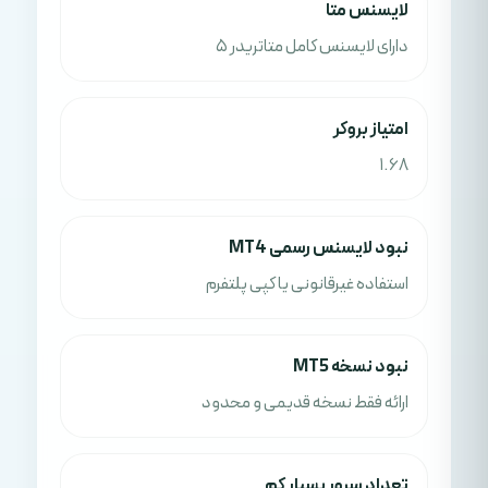
لايسنس متا
دارای لایسنس کامل متاتریدر 5
امتياز بروکر
1.68
نبود لایسنس رسمی MT4
استفاده غیرقانونی یا کپی پلتفرم
نبود نسخه MT5
ارائه فقط نسخه قدیمی و محدود
تعداد سرور بسیار کم