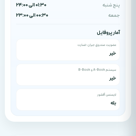
پنج شنبه
01:30 الی 24:00
جمعه
00:30 الی 23:00
آمار پروفایل
عضویت صندوق جبران خسارت
خیر
سیستم A-Book و B-Book
خیر
لایسنس آفشور
بله