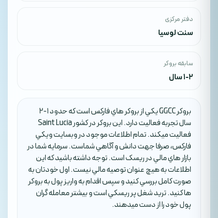
دفتر مرکزی
سنت لوسیا
سابقه بروکر
1-2 سال
بروکر GGCC يکي از بروکر هاي فارکس است که حدود 1-2
سال تجربه فعاليت دارد. اين بروکر در کشور Saint Lucia
فعاليت ميکند. تمام اطلاعات موجود در وبسايت ويکي
فارکس، صرفا جهت دانش و آگاهي شماست. سرمايه شما در
بازار هاي مالي در ريسک است. توجه داشته باشيد که اين
اطلاعات به هيچ عنوان توصيه مالي نيست. اول خودتان به
صورت کامل بررسي کنيد و سپس اقدام به واريز پول به بروکر
ها کنيد. تريد شغل پر ريسکي است و بيشتر معامله گران
پول خود را از دست ميدهند.