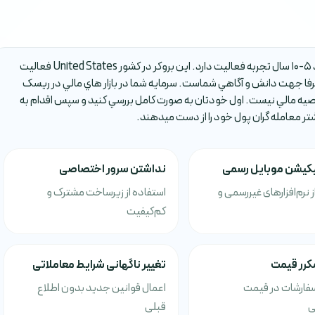
بروکر GAIN Capital يکي از بروکر هاي فارکس است که حدود 5-10 سال تجربه فعاليت دارد. اين بروکر در کشور United States فعاليت
ا جهت دانش و آگاهي شماست. سرمايه شما در بازار هاي مالي در ريسک
صيه مالي نيست. اول خودتان به صورت کامل بررسي کنيد و سپس اقدام به
شتر معامله گران پول خود را از دست ميدهند.
یکیشن موبایل رسمی
نداشتن سرور اختصاصی
ز نرم‌افزارهای غیررسمی و
استفاده از زیرساخت مشترک و
کم‌کیفیت
کرر قیمت
تغییر ناگهانی شرایط معاملاتی
فارشات در قیمت
اعمال قوانین جدید بدون اطلاع
ی
قبلی