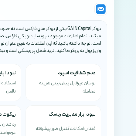
ميکند. تمام اطلاعات موجود در وبسايت ويکي فارکس، صرف
است. توجه داشته باشيد که اين اطلاعات به هيچ عنوان تو
واريز پول به بروکر ها کنيد. تريد شغل پر ريسکي است و بي
عدم شفافیت اسپرد
نبود اپل
نوسان غیرقابل پیش‌بینی هزینه
استفاده ا
معامله
ناامن
نبود ابزار مدیریت ریسک
ریکوت م
رد شدن س
فقدان امکانات کنترل ضرر پیشرفته
درخواست