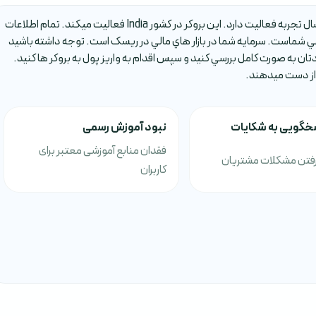
بروکر Fyers يکي از بروکر هاي فارکس است که حدود 2-5 سال تجربه فعاليت دارد. اين بروکر در کشور India فعاليت ميکند. تمام اطلاعات
شماست. سرمايه شما در بازار هاي مالي در ريسک است. توجه داشته باشيد
ن به صورت کامل بررسي کنيد و سپس اقدام به واريز پول به بروکر ها کنيد.
 از دست ميدهند.
خگویی به شکایات
نبود آموزش رسمی
فقدان منابع آموزشی معتبر برای
رفتن مشکلات مشتریان
کاربران