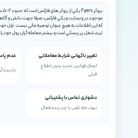
موجود در وبسايت ويکي فارکس، صرفا جهت دانش و آگاهي 
که اين اطلاعات به هيچ عنوان توصيه مالي نيست. اول خودتا
تريد شغل پر ريسکي است و بيشتر معامله گران پول خود را
تغییر ناگهانی شرایط معاملاتی
عدم پاس
اعمال قوانین جدید بدون اطلاع
نادیده گ
قبلی
دشواری تماس با پشتیبانی
نبود خط تلفن یا چت زنده فعال