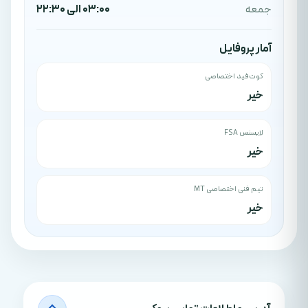
جمعه
03:00 الی 22:30
آمار پروفایل
کوت‌فید اختصاصی
خیر
لایسنس FSA
خیر
تیم فنی اختصاصی MT
خیر