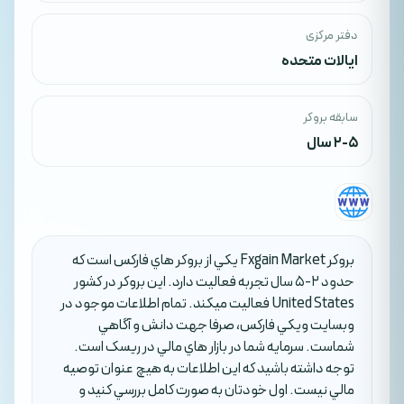
دفتر مرکزی
ایالات متحده
سابقه بروکر
2-5 سال
بروکر Fxgain Market يکي از بروکر هاي فارکس است که
حدود 2-5 سال تجربه فعاليت دارد. اين بروکر در کشور
United States فعاليت ميکند. تمام اطلاعات موجود در
وبسايت ويکي فارکس، صرفا جهت دانش و آگاهي
شماست. سرمايه شما در بازار هاي مالي در ريسک است.
توجه داشته باشيد که اين اطلاعات به هيچ عنوان توصيه
مالي نيست. اول خودتان به صورت کامل بررسي کنيد و