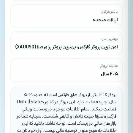
دفتر مرکزی
ایالات متحده
بهترین در:
امن‌ترین بروکر فارکس
،
بهترین بروکر برای طلا (XAUUSD)
سابقه بروکر
2-5 سال
بروکر FTX يکي از بروکر هاي فارکس است که حدود 2-5
سال تجربه فعاليت دارد. اين بروکر در کشور United States
فعاليت ميکند. تمام اطلاعات موجود در وبسايت ويکي
فارکس، صرفا جهت دانش و آگاهي شماست. سرمايه شما در
بازار هاي مالي در ريسک است. توجه داشته باشيد که اين
اطلاعات به هيچ عنوان توصيه مالي نيست. اول خودتان به