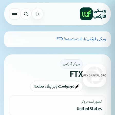
تمام کشورها
ویکی فارکس
/
ایالات متحده
/
FTX
جستجو
بروکر فارکس
FTX
درخواست ویرایش صفحه
کشور ثبت بروکر
United States