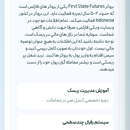
بروکر First State Futures يکي از بروکر هاي فارکس است
که حدود 2-5 سال تجربه فعاليت دارد. اين بروکر در کشور
Indonesia فعاليت ميکند. تمام اطلاعات موجود در
وبسايت ويکي فارکس، صرفا جهت دانش و آگاهي
شماست. سرمايه شما در بازار هاي مالي در ريسک است.
توجه داشته باشيد که اين اطلاعات به هيچ عنوان توصيه
مالي نيست. اول خودتان به صورت کامل بررسي کنيد و
سپس اقدام به واريز پول به بروکر ها کنيد. تريد شغل پر
ريسکي است و بيشتر معامله گران پول خود را از دست
ميدهند.
آموزش مدیریت ریسک
دوره تخصصی کنترل ضرر در معاملات
سیستم رفرال چندسطحی