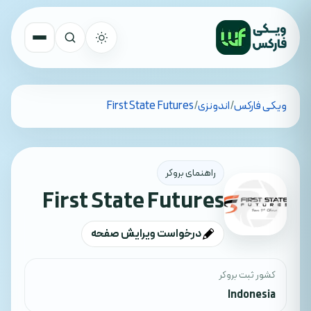
تمام کشورها
ویکی فارکس
/
اندونزی
/
First State Futures
جستجو
راهنمای بروکر
First State Futures
درخواست ویرایش صفحه
کشور ثبت بروکر
Indonesia