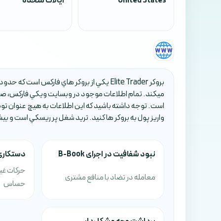
United States
ایالات متحده
ميکند. تمام اطلاعات موجود در وبسايت ويکي فارکس، صرف
است. توجه داشته باشيد که اين اطلاعات به هيچ عنوان تو
واريز پول به بروکر ها کنيد. تريد شغل پر ريسکي است و بي
نبود شفافیت در اجرای B-Book
دستکاری
حرکات غی
معامله در تضاد با منافع مشتری
حساس