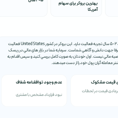
2-5 سال
بهترین بروکر برای سهام
آمریکا
بروکر Elite Trader يکي از بروکر هاي فارکس است که حدود 2-5 سال تجربه فعاليت دارد. اين بروکر در کشور United States فعاليت
ا جهت دانش و آگاهي شماست. سرمايه شما در بازار هاي مالي در ريسک
صيه مالي نيست. اول خودتان به صورت کامل بررسي کنيد و سپس اقدام به
شتر معامله گران پول خود را از دست ميدهند.
 قیمت مشکوک
عدم وجود توافقنامه شفاف
رعادی قیمت در لحظات
نبود قرارداد مشخص با مشتری