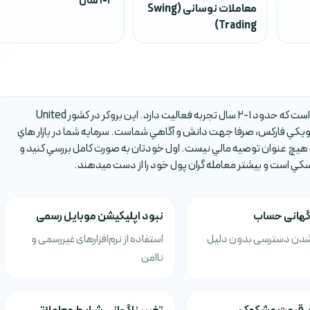
1-2 سال
معاملات نوسانی (Swing
Trading)
بروکر DOMINANT TREASURY يکي از بروکر هاي فارکس است که حدود 1-2 سال تجربه فعاليت دارد. اين بروکر در کشور United
يت ويکي فارکس، صرفا جهت دانش و آگاهي شماست. سرمايه شما در بازار هاي
 هيچ عنوان توصيه مالي نيست. اول خودتان به صورت کامل بررسي کنيد و
يسکي است و بيشتر معامله گران پول خود را از دست ميدهند.
اگهانی حساب
نبود اپلیکیشن موبایل رسمی
دن دسترسی بدون دلیل
استفاده از نرم‌افزارهای غیررسمی و
ناامن