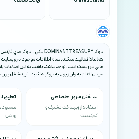
United States
ایالات متحده
States فعاليت ميکند. تمام اطلاعات موجود در وبسا
مالي در ريسک است. توجه داشته باشيد که اين اطلاعات به
سپس اقدام به واريز پول به بروکر ها کنيد. تريد شغل پر ر
نداشتن سرور اختصاصی
تعلیق ن
استفاده از زیرساخت مشترک و
مسدود ش
کم‌کیفیت
روشن