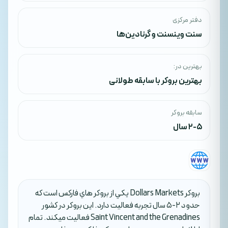
دفتر مرکزی
سنت وینسنت و گرنادین‌ها
بهترین در:
بهترین بروکر با سابقه طولانی
سابقه بروکر
2-5 سال
بروکر Dollars Markets يکي از بروکر هاي فارکس است که
حدود 2-5 سال تجربه فعاليت دارد. اين بروکر در کشور
Saint Vincent and the Grenadines فعاليت ميکند. تمام