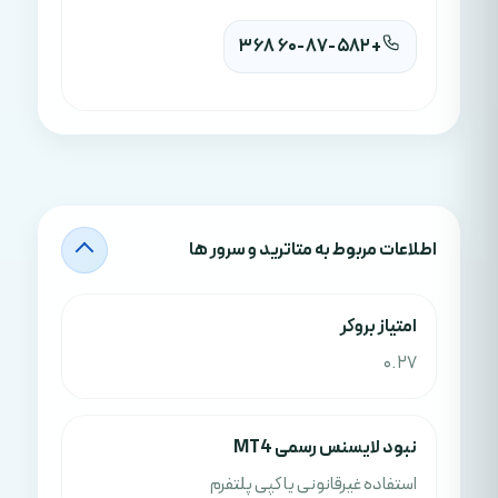
+60-87-582 368
اطلاعات مربوط به متاترید و سرور ها
امتياز بروکر
0.27
نبود لایسنس رسمی MT4
استفاده غیرقانونی یا کپی پلتفرم